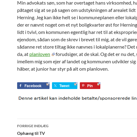
Min advokats søn, som har overtaget hans virksomhed, h
påtaget sig at se på sagen om udstykningen af arealet lidt
Herning. Jeg kan ikke helt se i kommuneplanen eller lokal
der er nævnt noget om et nyt boligkvarter øst for Herning.
lidt i tvivl, om kommunen egentlig har ret til at ekspropri
ejendom, sådan som de skrev i brevet til mig, at de vil gøre
sådanne ret store tiltag ikke nævnes i lokalplanerne? Det
da, at
planloven
forudsiger, at de skal. Og det er nu det,
imellem mig som ejer af landet og kommunen udvikler sig 
håber, at junior har styr på alt om planloven.
Facebook
Tweet
Pin
Indlægsnavigation
FORRIGE INDLÆG
Ophæng til TV