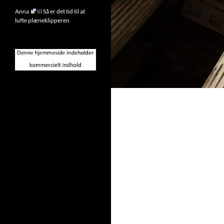
Anna
til
Så er det tid til at
lufte plæneklipperen