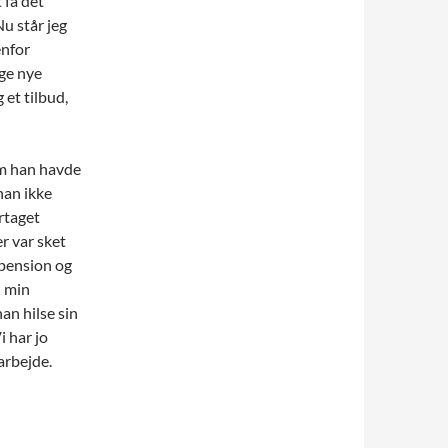
 få det
Nu står jeg
enfor
gge nye
 et tilbud,
om han havde
han ikke
rtaget
er var sket
 pension og
d min
han hilse sin
i har jo
rbejde.