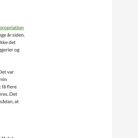
propriation
nge år siden.
ykke det
ggerier og
Det var
 min
 få flere
eres. Det
sådan, at