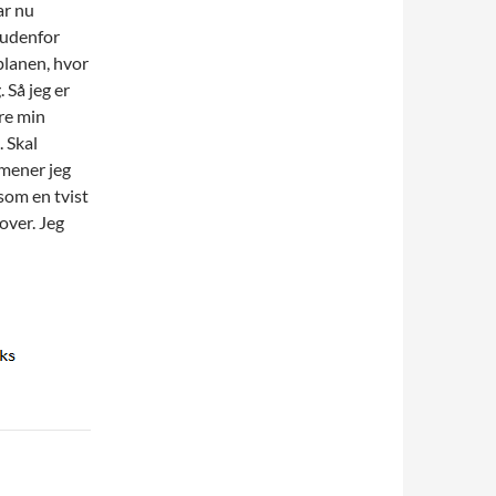
ar nu
 udenfor
planen, hvor
 Så jeg er
ere min
. Skal
 mener jeg
 som en tvist
over. Jeg