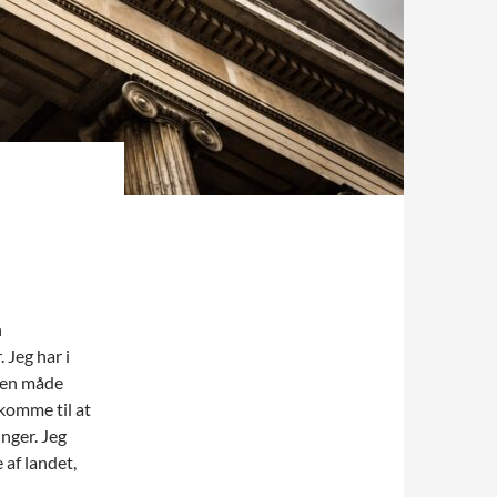
n
. Jeg har i
nden måde
 komme til at
nger. Jeg
 af landet,