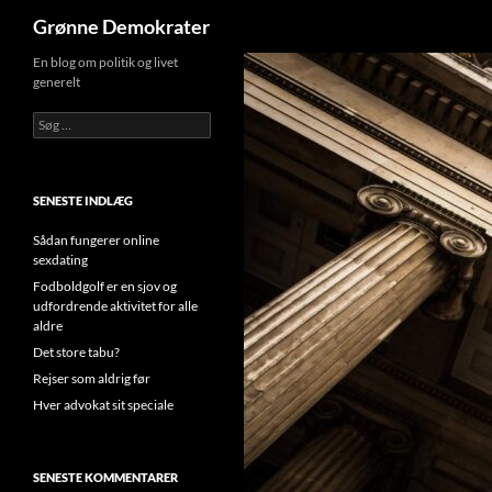
Søg
Grønne Demokrater
Hop
En blog om politik og livet
generelt
til
indhold
Søg
efter:
SENESTE INDLÆG
Sådan fungerer online
sexdating
Fodboldgolf er en sjov og
udfordrende aktivitet for alle
aldre
Det store tabu?
Rejser som aldrig før
Hver advokat sit speciale
SENESTE KOMMENTARER