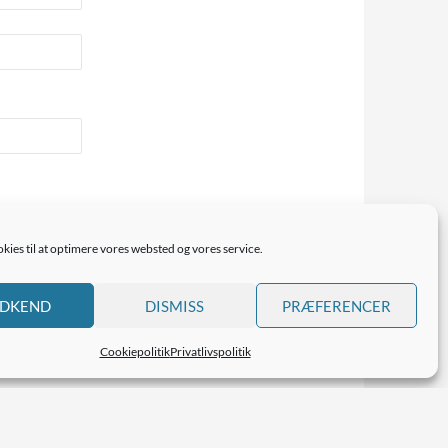
 Du kan
kies til at optimere vores websted og vores service.
DKEND
DISMISS
PRÆFERENCER
Cookiepolitik
Privatlivspolitik