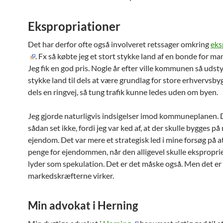
Ekspropriationer
Det har derfor ofte også involveret retssager omkring
eks
. Fx så købte jeg et stort stykke land af en bonde for ma
Jeg fik en god pris. Nogle år efter ville kommunen så udst
stykke land til dels at være grundlag for store erhvervsby
dels en ringvej, så tung trafik kunne ledes uden om byen.
Jeg gjorde naturligvis indsigelser imod kommuneplanen. 
sådan set ikke, fordi jeg var ked af, at der skulle bygges på
ejendom. Det var mere et strategisk led i mine forsøg på at
penge for ejendommen, når den alligevel skulle ekspropri
lyder som spekulation. Det er det måske også. Men det er 
markedskræfterne virker.
Min advokat i Herning