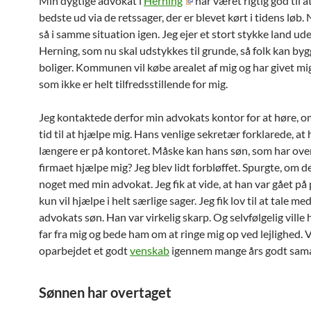
Min dygtige advokat i
Herning
har været rigtig god til at
bedste ud via de retssager, der er blevet kørt i tidens løb. 
så i samme situation igen. Jeg ejer et stort stykke land ud
Herning, som nu skal udstykkes til grunde, så folk kan by
boliger. Kommunen vil købe arealet af mig og har givet mig
som ikke er helt tilfredsstillende for mig.
Jeg kontaktede derfor min advokats kontor for at høre, 
tid til at hjælpe mig. Hans venlige sekretær forklarede, at 
længere er på kontoret. Måske kan hans søn, som har ove
firmaet hjælpe mig? Jeg blev lidt forbløffet. Spurgte, om d
noget med min advokat. Jeg fik at vide, at han var gået på
kun vil hjælpe i helt særlige sager. Jeg fik lov til at tale me
advokats søn. Han var virkelig skarp. Og selvfølgelig ville 
far fra mig og bede ham om at ringe mig op ved lejlighed. V
oparbejdet et godt
venskab
igennem mange års godt sama
Sønnen har overtaget