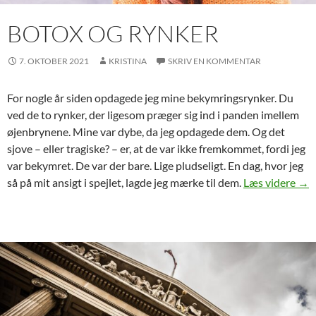
BOTOX OG RYNKER
7. OKTOBER 2021
KRISTINA
SKRIV EN KOMMENTAR
For nogle år siden opdagede jeg mine bekymringsrynker. Du
ved de to rynker, der ligesom præger sig ind i panden imellem
øjenbrynene. Mine var dybe, da jeg opdagede dem. Og det
sjove – eller tragiske? – er, at de var ikke fremkommet, fordi jeg
var bekymret. De var der bare. Lige pludseligt. En dag, hvor jeg
Bot
så på mit ansigt i spejlet, lagde jeg mærke til dem.
Læs videre
→