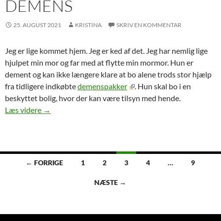
DEMENS
25. AUGUST 2021
KRISTINA
SKRIV EN KOMMENTAR
Jeg er lige kommet hjem. Jeg er ked af det. Jeg har nemlig lige
hjulpet min mor og far med at flytte min mormor. Hun er
dement og kan ikke længere klare at bo alene trods stor hjælp
fra tidligere indkøbte
demenspakker
. Hun skal bo i en
beskyttet bolig, hvor der kan være tilsyn med hende.
Demens
Læs videre
→
Indlægsnavigation
← FORRIGE
1
2
3
4
…
9
NÆSTE →