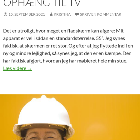
OPHÆNG TIL TV
15. SEPTEMBER 2021
KRISTINA
SKRIV EN KOMMENTAR
Det er utroligt, hvor meget en fladskærm kan afgøre: Mit
apparat er vel i sådan en standardstørrelse. 55”. Jeg synes
faktisk, at skærmen er ret stor. Og efter at jeg flyttede ind i en
ny og mindre lejlighed, så synes jeg, at den er en kæmpe. Den
har faktisk afgjort, hvordan jeg har møbleret hele min stue.
Ophæng til TV
Læs videre
→