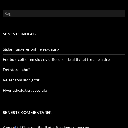
Søg
efter:
SENESTE INDLÆG
Sådan fungerer online sexdating
Fodboldgolf er en sjov og udfordrende aktivitet for alle aldre
Det store tabu?
Rejser som aldrig før
Hver advokat sit speciale
SENESTE KOMMENTARER
Anna
til
Så er det tid til at lufte plæneklipperen