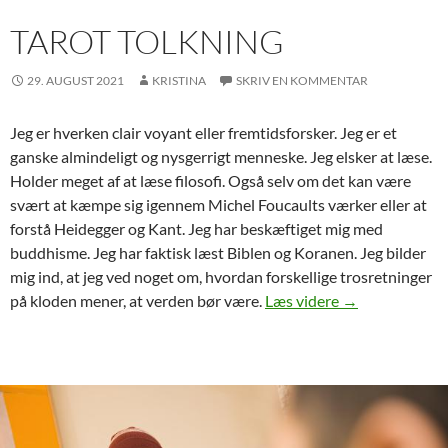
TAROT TOLKNING
29. AUGUST 2021
KRISTINA
SKRIV EN KOMMENTAR
Jeg er hverken clair voyant eller fremtidsforsker. Jeg er et
ganske almindeligt og nysgerrigt menneske. Jeg elsker at læse.
Holder meget af at læse filosofi. Også selv om det kan være
svært at kæmpe sig igennem Michel Foucaults værker eller at
forstå Heidegger og Kant. Jeg har beskæftiget mig med
buddhisme. Jeg har faktisk læst Biblen og Koranen. Jeg bilder
mig ind, at jeg ved noget om, hvordan forskellige trosretninger
Tarot tolkning
på kloden mener, at verden bør være.
Læs videre
→