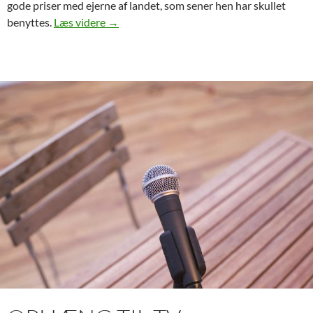
gode priser med ejerne af landet, som sener hen har skullet
Ekspropriation og byggetilladelse
benyttes.
Læs videre
→